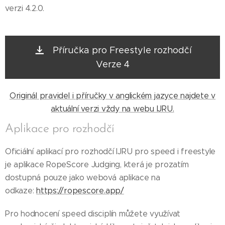
verzi 4.2.0.
Příručka pro Freestyle rozhodčí
Verze 4
Originál pravidel i příručky v anglickém jazyce najdete v
aktuální verzi vždy na webu IJRU.
Aplikace pro rozhodčí
Oficiální aplikací pro rozhodčí IJRU pro speed i freestyle
je aplikace RopeScore Judging, která je prozatím
dostupná pouze jako webová aplikace na
odkaze:
https://ropescore.app/
Pro hodnocení speed disciplín můžete využívat