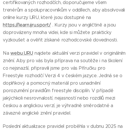
certifikovaných rozhodčích, doporučujeme všem
trenérům a spolupracovníkům v oddílech, aby absolvovali
online kurzy IJRU, které jsou dostupné na
https://learn.ijru.sport/
. Kurzy jsou v angličtině a jsou
doprovázeny mnoha videi, kde si můžete prakticky
vyzkoušet a ověřit získané rozhodcovské dovednosti.
Na
webu IJRU
najdete aktuální verzi pravidel v originálním
znění. Aby pro vás byla příprava na soutěže i na školení
co nejsnazší, připravili jsme pro vás Příručku pro
Freestyle rozhodčí Verzi 4 v českém jazyce. Jedná se o
doplňkový a pomocný materiál pro usnadnění
porozumění pravidlům freestyle disciplín. V případě
jakýchkoli nesrovnalostí, nejasností nebo rozdílů mezi
českou a anglickou verzí, je výhradně směrodatné a
závazné anglické znění pravidel.
Poslední aktualizace pravidel proběhla v dubnu 2025 na