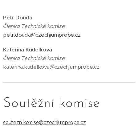
Petr Douda
Čl
enka Technické komise
petr.douda@czechjumprope.cz
Kateřina Kudělková
Čl
enka Technické komise
katerina.kudelkova@czechjumprope.cz
Soutěžní komise
soutezni.komise@czechjumprope.cz