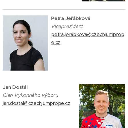
Petra Jeřábková
Viceprezident
petra.jerabkova@czechjumprop
e.cz
Jan Dostál
Člen Výkonného výboru
jan.dostal@czechjumprope.cz