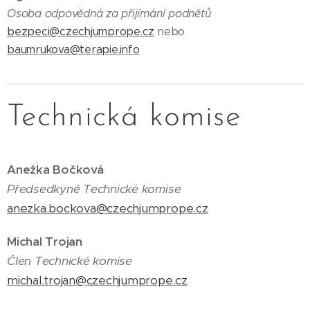
Osoba odpovědná za přijímání podnětů
bezpeci@czechjumprope.cz
nebo
baumrukova@terapie.info
Technická komise
Anežka Bočková
Předsedkyně Technické komise
anezka.bockova@czechjumprope.cz
Michal Trojan
Člen Technické komise
michal.trojan@czechjumprope.cz