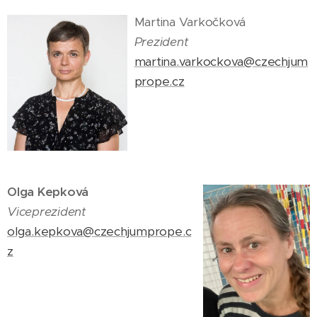
Martina Varkočková
Prezident
martina.varkockova@czechjum
prope.cz
Olga Kepková
Viceprezident
olga.kepkova@czechjumprope.c
z