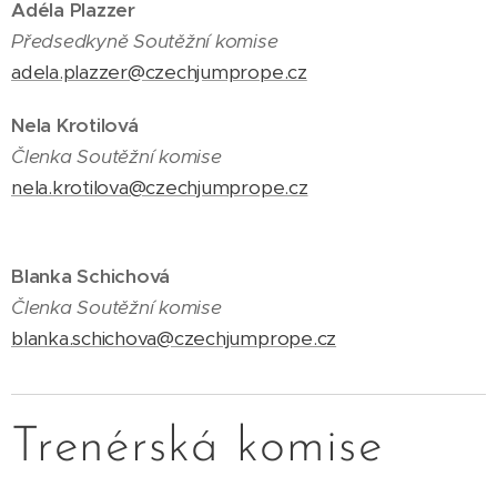
Adéla Plazzer
Předsedkyně Soutěžní komise
adela.plazzer@czechjumprope.cz
Nela Krotilová
Členka Soutěžní komise
nela.krotilova@czechjumprope.cz
Blanka Schichová
Členka Soutěžní komise
blanka.schichova@czechjumprope.cz
Trenérská komise