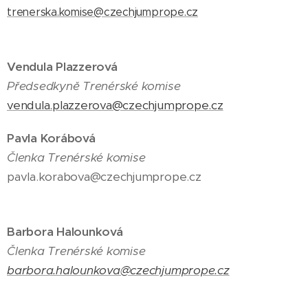
trenerska.komise@czechjumprope.cz
Vendula Plazzerová
Předsedkyně Trenérské komise
vendula.plazzerova@czechjumprope.cz
Pavla Korábová
Členka Trenérské komise
pavla.korabova@czechjumprope.cz
Barbora Halounková
Členka Trenérské komise
barbora.halounkova@czechjumprope.cz