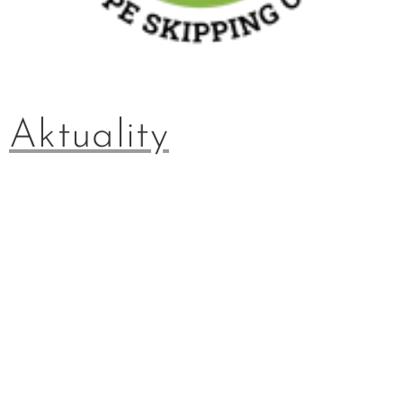
Aktuality
Czech Jump Rope Open 7. 11. v
Praze
02.08.2026
Předběžný hamonogram nominací
na MS