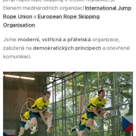
členem mezinárodních organizací
International Jump
Rope Union
a
European Rope Skipping
Organisation
.
Jsme
moderní, vstřícná a přátelská
organizace,
založená na
demokratických principech
a otevřené
komunikaci.