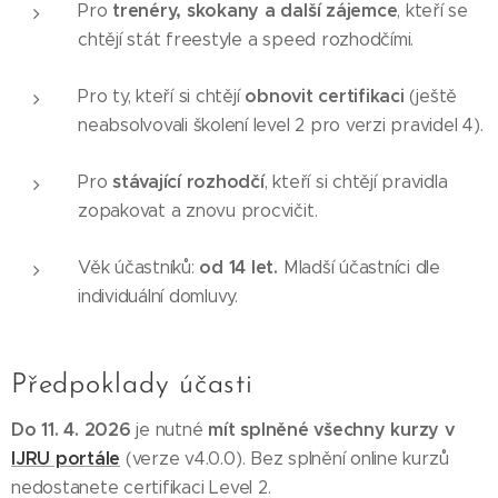
trenéry, skokany a další zájemce
Pro
, kteří se
chtějí stát freestyle a speed rozhodčími.
obnovit certifikaci
Pro ty, kteří si chtějí
(ještě
neabsolvovali školení level 2 pro verzi pravidel 4).
stávající rozhodčí
Pro
, kteří si chtějí pravidla
zopakovat a znovu procvičit.
od 14 let.
Věk účastníků:
Mladší účastníci dle
individuální domluvy.
Předpoklady účasti
Do 11. 4. 2026
mít splněné všechny kurzy v
je nutné
IJRU portále
(verze v4.0.0). Bez splnění online kurzů
nedostanete certifikaci Level 2.