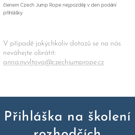
členem Czech Jump Rope nejpozději v den podání
přihlášky.
V případě jakýchkoliv dotazů se na nás
neváhejte obrátit:
anna.nyvltova@czechjumprope.cz
Přihláška na školení
rozhodčích