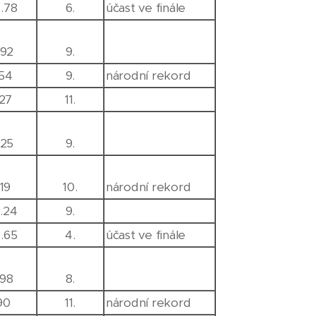
4.78
6.
účast ve finále
92
9.
154
9.
národní rekord
127
11.
25
9.
119
10.
národní rekord
2.24
9.
4.65
4.
účast ve finále
.98
8.
90
11.
národní rekord