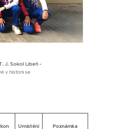
 J. Sokol Libeň -
 v historii se
kon
Umístění
Poznámka