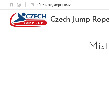
info@czechjumprope.cz
Czech Jump Rop
Mis