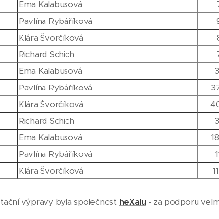
Ema Kalabusová
Pavlína Rybáříková
Klára Švorčíková
Richard Schich
Ema Kalabusová
3
Pavlína Rybáříková
3
Klára Švorčíková
4
Richard Schich
3
Ema Kalabusová
1
Pavlína Rybáříková
1
Klára Švorčíková
1
ační výpravy byla společnost
heXalu
- za podporu velm