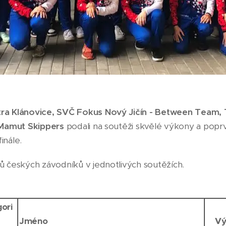
ra Klánovice, SVČ Fokus Nový Jičín - Between Team, T.
 Mamut Skippers
podali na soutěži skvělé výkony a poprvé
inále.
ů českých závodníků v jednotlivých soutěžích.
ori
Jméno
Vý