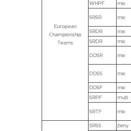
WHPF
mix
SRSR
mix
European
SRDR
mix
Championship
SRDR
mix
Teams
DDSR
mix
DDSS
mix
DDSF
mix
SRPF
muži
SRTF
mix
SRSS
ženy