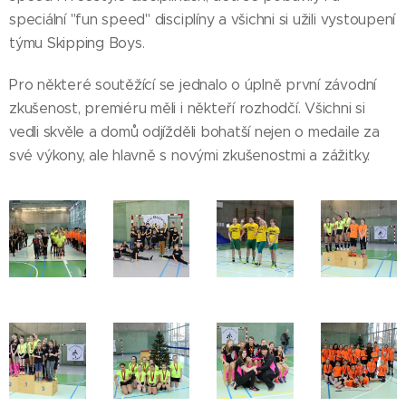
speciální "fun speed" disciplíny a všichni si užili vystoupení
týmu Skipping Boys.
Pro některé soutěžící se jednalo o úplně první závodní
zkušenost, premiéru měli i někteří rozhodčí. Všichni si
vedli skvěle a domů odjížděli bohatší nejen o medaile za
své výkony, ale hlavně s novými zkušenostmi a zážitky.