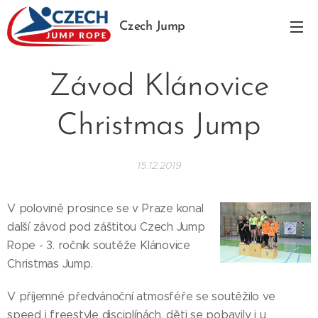
Czech Jump
Rope
Závod Klánovice
Christmas Jump
15.12.2019
V polovině prosince se v Praze konal
další závod pod záštitou Czech Jump
Rope - 3. ročník soutěže Klánovice
Christmas Jump.
V příjemné předvánoční atmosféře se soutěžilo ve
speed i freestyle disciplínách, děti se pobavily i u