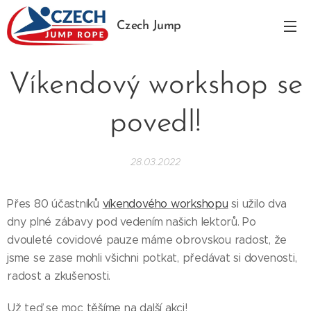
Czech Jump
Rope
Víkendový workshop se
povedl!
28.03.2022
Přes 80 účastníků
víkendového workshopu
si užilo dva
dny plné zábavy pod vedením našich lektorů. Po
dvouleté covidové pauze máme obrovskou radost, že
jsme se zase mohli všichni potkat, předávat si dovenosti,
radost a zkušenosti.
Už teď se moc těšíme na další akci!