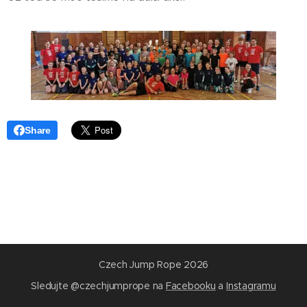
Share
Czech Jump Rope 2026
Sledujte @czechjumprope na
Facebooku
a
Instagramu