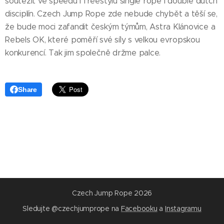
soutěžit ve speedu i freestylu single rope i double dutch
disciplín. Czech Jump Rope zde nebude chybět a těší se,
že bude moci zafandit českým týmům, Astra Klánovice a
Rebels OK, které poměří své síly s velkou evropskou
konkurencí. Tak jim společně držme palce.
Share
Czech Jump Rope 2026
Sledujte @czechjumprope na
Facebooku
a
Instagramu