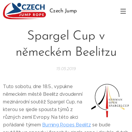
Czech Jump
Rope
Spargel Cup v
německém Beelitzu
15.05.2019
Tuto sobotu, dne 18.5., vypukne
německém městě Beelitz dvoudenní
mezinárodní soutěž Spargel Cup, na
kterou se sjede spousta týmů z
různých zemí Evropy. Na této akci
pořádané týmem
Burning Ropes Beelitz
se bude