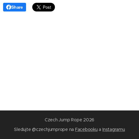
Share
Czech Jump Rope 2026
Sledujte @czechjumprope na
Facebooku
a
Instagramu