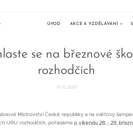
e
ÚVOD
AKCE A VZDĚLÁVÁNÍ
hlaste se na březnové ško
rozhodčích
01.02.2020
bnové Mistrovství České republiky a na světový šampi
ch IJRU rozhodčích, pořádáme
o víkendu 28. - 29. březn