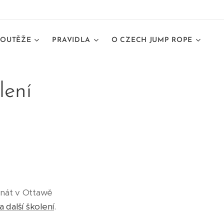
SOUTĚŽE
PRAVIDLA
O CZECH JUMP ROPE
lení
onát v Ottawě
a další školení
.