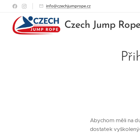
info@czechjumprope.cz
Czech Jump Rop
Při
Abychom měli na du
dostatek vyškolený