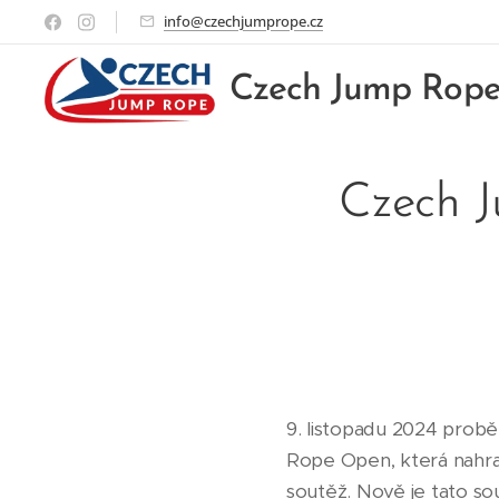
info@czechjumprope.cz
Czech Jump Rop
Czech J
9. listopadu 2024 prob
Rope Open, která nahra
soutěž. Nově je tato s