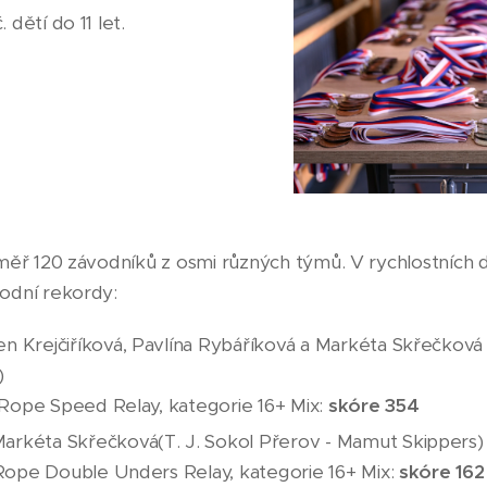
dětí do 11 let.
měř 120 závodníků z osmi různých týmů. V rychlostních di
odní rekordy:
 Krejčiříková, Pavlína Rybáříková a Markéta Skřečková (
)
e Rope Speed Relay, kategorie 16+ Mix:
skóre 354
rkéta Skřečková(T. J. Sokol Přerov - Mamut Skippers)
 Rope Double Unders Relay, kategorie 16+ Mix:
skóre 162