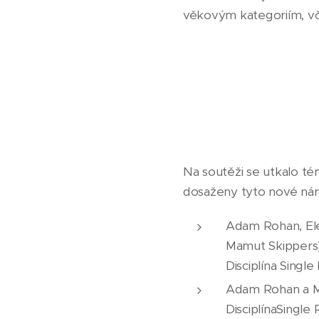
věkovým kategoriím, vč. 
Na soutěži se utkalo té
dosaženy tyto nové nár
Adam Rohan, Elen
Mamut Skippers
Disciplína Singl
Adam Rohan a Ma
DisciplínaSingle