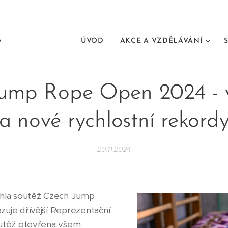
e
ÚVOD
AKCE A VZDĚLÁVÁNÍ
ump Rope Open 2024 - 
a nové rychlostní rekord
20.11.2024
ěhla soutěž Czech Jump
zuje dřívější Reprezentační
outěž otevřena všem