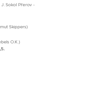
J. Sokol Přerov -
amut Skippers)
bels O.K.)
,5.